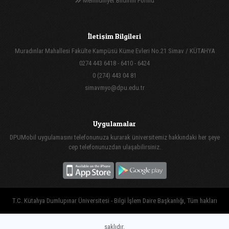
Memnuniyet Bildirim Formu
İletişim Bilgileri
Muradınlar Mahallesi Fakülte Kampüsü Küme Evleri No.21 Simav / KÜTAHYA
0274 443 6418 - 6410 - 6424
0 (274) 443 04 81
simavmyo@dpu.edu.tr
Uygulamalar
DPUMobil uygulamasını telefonunuza kurarak üniversitemiz hakkındaki her şeye
cep telefonunuzdan ulaşabilirsiniz.
T.C. Kütahya Dumlupınar Üniversitesi - Bilgi İşlem Daire Başkanlığı, Tüm hakları
saklıdır.