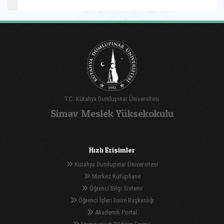
T.C. Kütahya Dumlupınar Üniversitesi
Simav Meslek Yüksekokulu
Hızlı Erişimler
Kütahya Dumlupınar Üniversitesi
Merkez Kütüphane
Öğrenci Bilgi Sistemi
Öğrenci İşleri Daire Başkanlığı
Akademik Portal