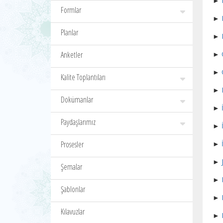
►
Formlar
►
Planlar
►
Anketler
►
►
Kalite Toplantıları
►
Dokümanlar
►
Paydaşlarımız
►
Prosesler
►
►
Şemalar
►
Şablonlar
►
Kılavuzlar
►