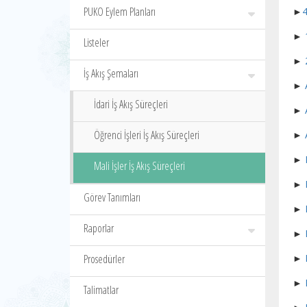
PUKO Eylem Planları
►
4
►
Listeler
►
İş Akış Şemaları
►
İdari İş Akış Süreçleri
►
Öğrenci İşleri İş Akış Süreçleri
►
►
Mali İşler İş Akış Süreçleri
►
Görev Tanımları
►
Raporlar
►
Prosedürler
►
►
Talimatlar