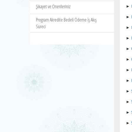
Şikayet ve Önerileriniz
►
►
Program Akredite Bedeli Ödeme İş Akış
Süreci
►
►
►
►
►
►
►
►
►
►