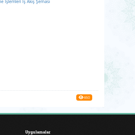
 İşlemleri İş Akış Şeması
460
Uygulamalar