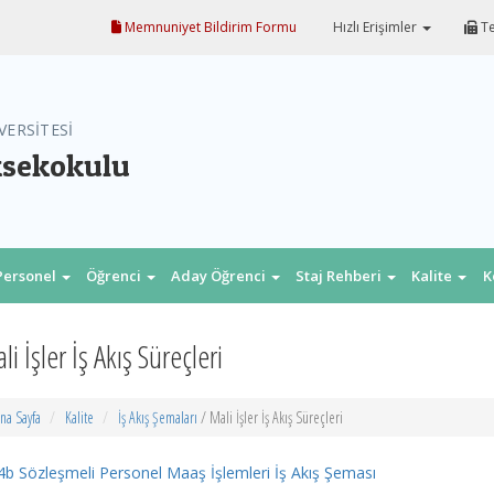
Memnuniyet Bildirim Formu
Hızlı Erişimler
Te
VERSİTESİ
ksekokulu
Personel
Öğrenci
Aday Öğrenci
Staj Rehberi
Kalite
K
li İşler İş Akış Süreçleri
na Sayfa
Kalite
İş Akış Şemaları
/ Mali İşler İş Akış Süreçleri
4b Sözleşmeli Personel Maaş İşlemleri İş Akış Şeması