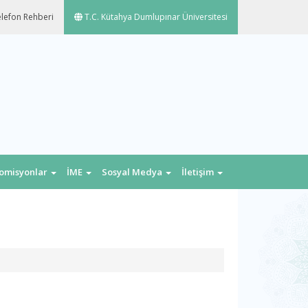
lefon Rehberi
T.C. Kütahya Dumlupınar Üniversitesi
omisyonlar
İME
Sosyal Medya
İletişim