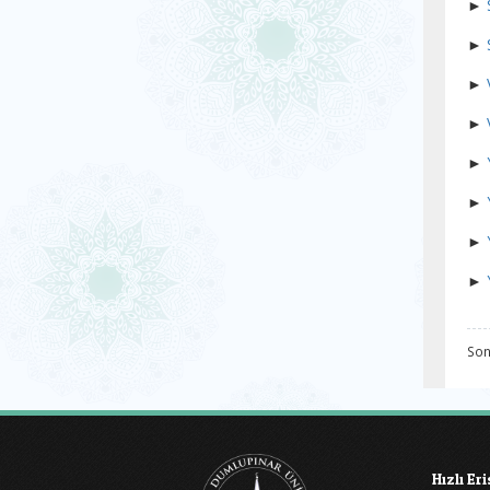
►
►
►
►
►
►
►
►
Son
Hızlı Er