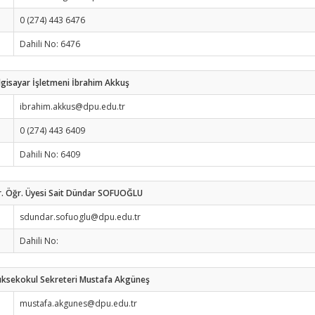
0 (274) 443 6476
Dahili No: 6476
lgisayar İşletmeni İbrahim Akkuş
ibrahim.akkus@dpu.edu.tr
0 (274) 443 6409
Dahili No: 6409
r. Öğr. Üyesi Sait Dündar SOFUOĞLU
sdundar.sofuoglu@dpu.edu.tr
Dahili No:
üksekokul Sekreteri Mustafa Akgüneş
mustafa.akgunes@dpu.edu.tr