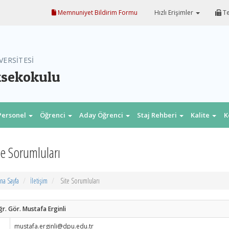
Memnuniyet Bildirim Formu
Hızlı Erişimler
Te
VERSİTESİ
ksekokulu
Personel
Öğrenci
Aday Öğrenci
Staj Rehberi
Kalite
K
te Sorumluları
na Sayfa
İletişim
Site Sorumluları
r. Gör. Mustafa Erginli
mustafa.erginli@dpu.edu.tr