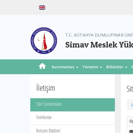
T.C. KÜTAHYA DUMLUPINAR ÜNİ
Simav Meslek Yü
Kurumumuz
Yönetim
Bölümler
İletişim
Si
Site Sorumluları
A
Telefonlar
Öğ
İletişim Bilgileri