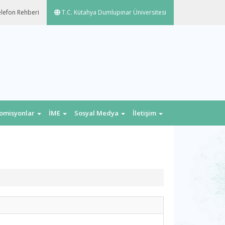
lefon Rehberi
T.C. Kütahya Dumlupınar Üniversitesi
omisyonlar
İME
Sosyal Medya
İletişim