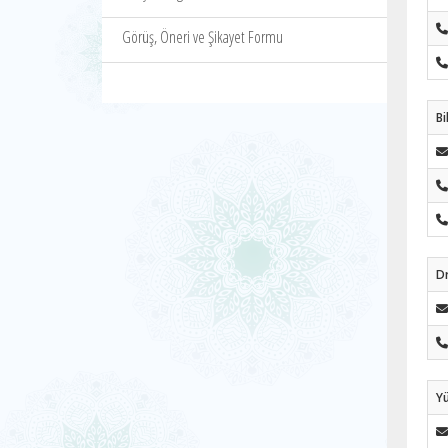
Görüş, Öneri ve Şikayet Formu
Bi
D
Y