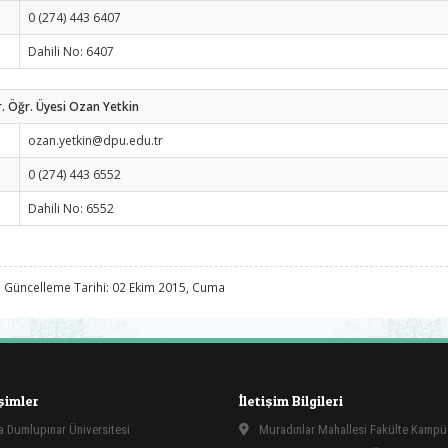
0 (274) 443 6407
Dahili No: 6407
. Öğr. Üyesi Ozan Yetkin
ozan.yetkin@dpu.edu.tr
0 (274) 443 6552
Dahili No: 6552
 Güncelleme Tarihi: 02 Ekim 2015, Cuma
işimler
İletişim Bilgileri
 Dumlupınar Üniversitesi
Muradınlar Mahallesi Fakülte Kamp