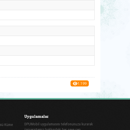
1.199
Uygulamalar
DPUMobil uygulamasını telefonunuza kurarak
üsü Küme
üniversitemiz hakkındaki her şeye cep