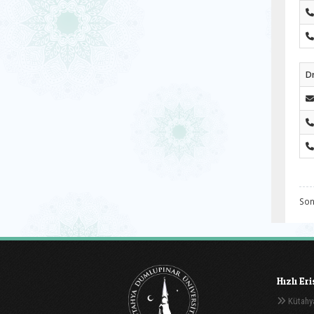
Dr
Son
Hızlı Er
Kütahya