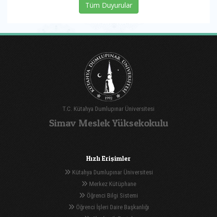
Tüm Duyurular
T.C. Kütahya Dumlupınar Üniversitesi
Simav Meslek Yüksekokulu
Hızlı Erişimler
Kütahya Dumlupınar Üniversitesi
Merkez Kütüphane
Öğrenci Bilgi Sistemi
Öğrenci İşleri Daire Başkanlığı