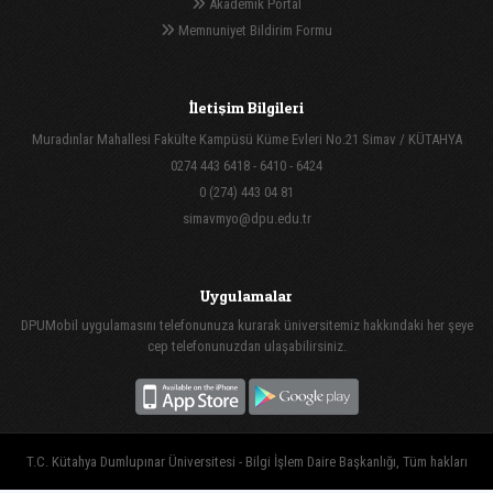
Akademik Portal
Memnuniyet Bildirim Formu
İletişim Bilgileri
Muradınlar Mahallesi Fakülte Kampüsü Küme Evleri No.21 Simav / KÜTAHYA
0274 443 6418 - 6410 - 6424
0 (274) 443 04 81
simavmyo@dpu.edu.tr
Uygulamalar
DPUMobil uygulamasını telefonunuza kurarak üniversitemiz hakkındaki her şeye
cep telefonunuzdan ulaşabilirsiniz.
T.C. Kütahya Dumlupınar Üniversitesi - Bilgi İşlem Daire Başkanlığı, Tüm hakları