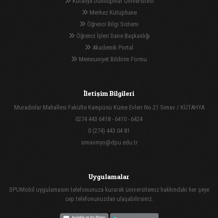
Kütahya Dumlupınar Üniversitesi
Merkez Kütüphane
Öğrenci Bilgi Sistemi
Öğrenci İşleri Daire Başkanlığı
Akademik Portal
Memnuniyet Bildirim Formu
İletişim Bilgileri
Muradınlar Mahallesi Fakülte Kampüsü Küme Evleri No.21 Simav / KÜTAHYA
0274 443 6418 - 6410 - 6424
0 (274) 443 04 81
simavmyo@dpu.edu.tr
Uygulamalar
DPUMobil uygulamasını telefonunuza kurarak üniversitemiz hakkındaki her şeye
cep telefonunuzdan ulaşabilirsiniz.