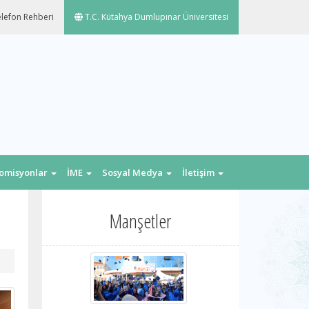
lefon Rehberi
T.C. Kütahya Dumlupınar Üniversitesi
omisyonlar
İME
Sosyal Medya
İletişim
Manşetler