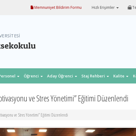
Memnuniyet Bildirim Formu
Hızlı Erişimler
Te
VERSİTESİ
ksekokulu
Personel
Öğrenci
Aday Öğrenci
Staj Rehberi
Kalite
K
ivasyonu ve Stres Yönetimi” Eğitimi Düzenlendi
vasyonu ve Stres Yönetimi” Eğitimi Düzenlendi