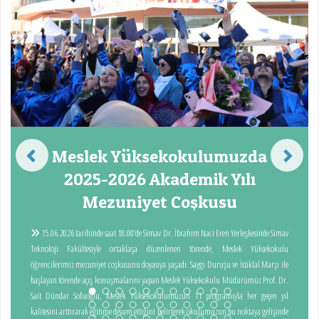
Meslek Yüksekokulumuzda
2025-2026 Akademik Yılı
Mezuniyet Coşkusu
15.06.2026 tarihinde saat 18:00’de Simav Dr. İbrahim Naci Eren Yerleşkesinde Simav
Teknoloji Fakültesiyle ortaklaşa düzenlenen törende, Meslek Yüksekokulu
öğrencilerimiz mezuniyet coşkusunu doyasıya yaşadı. Saygı Duruşu ve İstiklal Marşı ile
başlayan törende açış konuşmalarını yapan Meslek Yüksekokulu Müdürümüz Prof. Dr.
Sait Dündar Sofuoğlu, Meslek Yüksekokulumuzun 11 programıyla her geçen yıl
kalitesini arttırarak eğitime devam ettiğini belirterek okulumuzun bu noktaya gelişinde