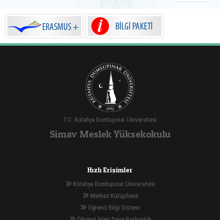
T.C. Kütahya Dumlupınar Üniversitesi
Simav Meslek Yüksekokulu
Hızlı Erişimler
Kütahya Dumlupınar Üniversitesi
Merkez Kütüphane
Öğrenci Bilgi Sistemi
Öğrenci İşleri Daire Başkanlığı