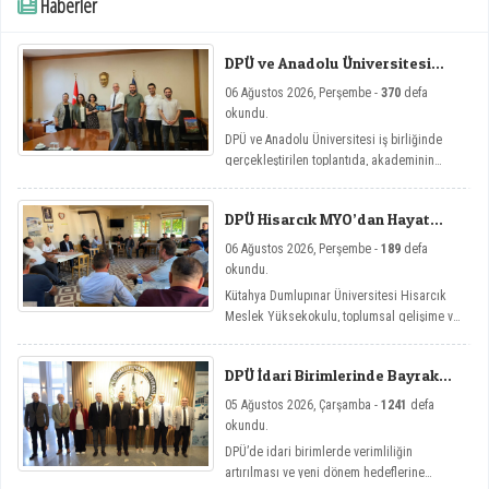
Haberler
DPÜ ve Anadolu Üniversitesi
Arasında Mikro Yeterlilik
06 Ağustos 2026, Perşembe -
370
defa
Toplantısı
okundu.
DPÜ ve Anadolu Üniversitesi iş birliğinde
gerçekleştirilen toplantıda, akademinin
yenilikçi eğitim modellerine yönelik mikro
yeterlilik çalışmaları ele alındı.
DPÜ Hisarcık MYO’dan Hayat
Üniversitesi Etkinlikleri
06 Ağustos 2026, Perşembe -
189
defa
okundu.
Kütahya Dumlupınar Üniversitesi Hisarcık
Meslek Yüksekokulu, toplumsal gelişime ve
bireysel farkındalığa katkı sağlamayı
amaçlayan Hayat Üniversitesi: Eğitici
DPÜ İdari Birimlerinde Bayrak
Sohbetler etkinlik serisi kapsamında dört
Değişimi
önemli söyleşiye imza attı.
05 Ağustos 2026, Çarşamba -
1241
defa
okundu.
DPÜ’de idari birimlerde verimliliğin
artırılması ve yeni dönem hedeflerine