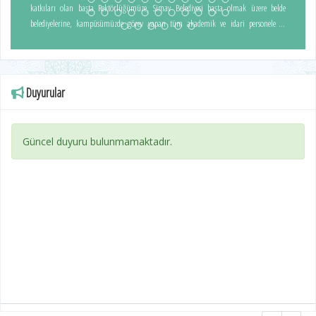
katkıları olan başta Rektörlüğümüze, Simav Belediyesi başta olmak üzere belde
belediyelerine, kampüsümüzde görev yapan tüm akademik ve idari personele ve
öğrenciler için seferber olan Simav halkına teşekkür etti. Ayrıca kampüsümüzün
bugünkü görünümüne kavuşmasında katkıları bulunan merhum Dr. İbrahim Naci
EREN ve merhum Eczacı Süleyman Oğuz AKIN’ı rahmet ve minnetle anarken, her daim
desteklerini yanımızda hissettiğimiz hayırsever Sayın Nurhan KAZCIOĞLU
Duyurular
hanımefendiye ve eşi Simav Ticaret ve Sanayi Odası Başkanı Şeref KAZCIOĞLU’na, emeği
geçen, katkı sunan tüm hayırseverlerimize şükranlarını sundu. Protokol
konuşmalarında katılımcılara hitap eden Rektörümüz Prof. Dr. Süleyman Kızıltoprak
Güncel duyuru bulunmamaktadır.
ise Meslek Yüksekokulumuzdan mezun olan tüm öğrencilerimizi tebrik ederek, başarı
dolu bir hayat temennisinde bulundu. Protokol konuşmalarının ardından ilk olarak
Meslek Yüksekokulumuzda okul ve bölüm bazlı dereceye giren öğrencilere, ardından
programlarımızdan mezun olan tüm öğrencilerimize, program danışmanlıklarını
yürüten akademik personelimiz tarafından başarı belgeleri takdim edildi. Başarı
belgelerinin verilmesinin ardından öğrencilerimizin mezuniyetlerini kep atarak
kutladılar. Ardından tüm misafirlerimize geleneksel mezuniyet pilavı ikramında
bulunuldu.