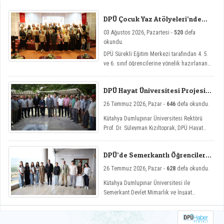
ulaşılması amacıyla görev değişim törenleri
düzenlendi.
DPÜ Çocuk Yaz Atölyeleri’nde
Dersler Başladı
03 Ağustos 2026, Pazartesi -
520
defa
okundu.
DPÜ Sürekli Eğitim Merkezi tarafından 4. 5.
ve 6. sınıf öğrencilerine yönelik hazırlanan
ve çocukların yaz tatillerini hem eğlenceli
hem de nitelikli gelişim atölyeleriyle
DPÜ Hayat Üniversitesi Projesi
değerlendirmelerini amaçlayan DPÜ Çocuk
Hisarcık’ta
Yaz Atölyeleri programı, düzenlenen açılış
26 Temmuz 2026, Pazar -
646
defa okundu.
töreniyle eğitimlerine başladı.
Kütahya Dumlupınar Üniversitesi Rektörü
Prof. Dr. Süleyman Kızıltoprak, DPÜ Hayat
Üniversitesi projesi kapsamında Hisarcık’ın
Hasanlar köyünde düzenlenen etkinliğe
DPÜ’de Semerkantlı Öğrencilere
katılarak vatandaşlarla buluştu.
Yaz Okulu
26 Temmuz 2026, Pazar -
628
defa okundu.
Kütahya Dumlupınar Üniversitesi ile
Semerkant Devlet Mimarlık ve İnşaat
Mühendisliği Üniversitesi arasında hayata
geçirilen iş birliği kapsamında misafir
öğrenciler yaz okulunda ağırlanıyor.