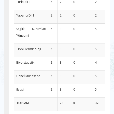
Türk Dili II
Z
2
0
2
Yabancı Dil II
Z
2
0
2
Sağlık Kurumları
Z
3
0
5
Yönetimi
Tıbbı Terminoloji
Z
3
0
5
Biyoistatistik
Z
3
0
4
Genel Muhasebe
Z
3
0
5
İletişim
Z
3
0
5
TOPLAM
23
0
32