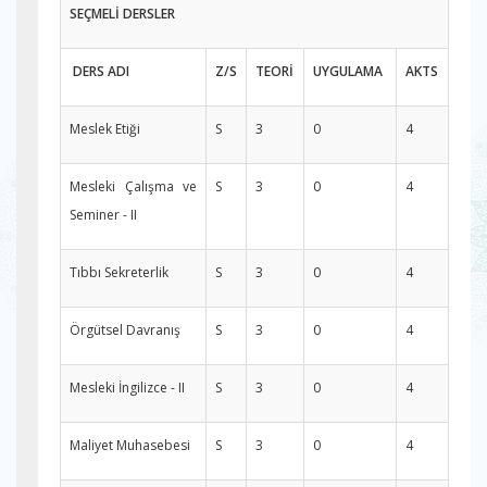
SEÇMELİ DERSLER
DERS ADI
Z/S
TEORİ
UYGULAMA
AKTS
Meslek Etiği
S
3
0
4
Mesleki Çalışma ve
S
3
0
4
Seminer - II
Tıbbı Sekreterlik
S
3
0
4
Örgütsel Davranış
S
3
0
4
Mesleki İngilizce - II
S
3
0
4
Maliyet Muhasebesi
S
3
0
4