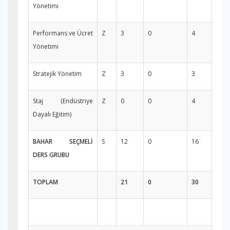
Yönetimi
Performans ve Ücret
Z
3
0
4
Yönetimi
Stratejik Yönetim
Z
3
0
3
Staj (Endüstriye
Z
0
0
4
Dayalı Eğitim)
BAHAR SEÇMELİ
S
12
0
16
DERS GRUBU
TOPLAM
21
0
30