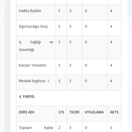
Halkla İlişkiler
S
3
0
4
Sigortacılığa Giriş
S
3
0
4
İş Sağlığı ve
S
3
0
4
Güvenliği
Kariyer Yönetimi
S
3
0
4
Mesleki İngilizce - I
S
3
0
4
4. YARIYIL
DERS ADI
Z/S
TEORİ
UYGULAMA
AKTS
Toplam Kalite
Z
3
0
3