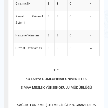
Girişimcilik
S
3
0
4
Sosyal Güvenlik
S
3
0
4
Sistemi
Hastane Yönetimi
S
3
0
4
Hizmet Pazarlaması
S
3
0
4
T.C.
KÜTAHYA DUMLUPINAR ÜNİVERSİTESİ
SİMAV MESLEK YÜKSEKOKULU MÜDÜRLÜĞÜ
SAĞLIK TURİZMİ İŞLETMECİLİĞİ PROGRAMI DERS