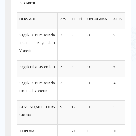
3. YARIYIL
DERS ADI
Z/S
TEORİ
UYGULAMA
AKTS
Sağlık Kurumlarında
Z
3
0
5
İnsan Kaynakları
Yönetimi
Sağlık Bilgi Sistemleri
Z
3
0
5
Sağlık Kurumlarında
Z
3
0
4
Finansal Yönetim
GÜZ SEÇMELİ DERS
S
12
0
16
GRUBU
TOPLAM
21
0
30