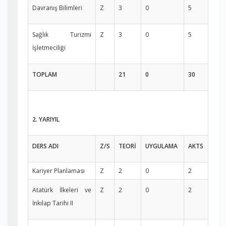
Davranış Bilimleri
Z
3
0
5
Sağlık Turizmi
Z
3
0
5
İşletmeciliği
TOPLAM
21
0
30
2. YARIYIL
DERS ADI
Z/S
TEORİ
UYGULAMA
AKTS
Kariyer Planlaması
Z
2
0
2
Atatürk İlkeleri ve
Z
2
0
2
İnkılap Tarihi II