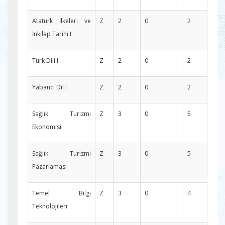
Atatürk İlkeleri ve
Z
2
0
2
İnkılap Tarihi I
Türk Dili I
Z
2
0
2
Yabancı Dil I
Z
2
0
2
Sağlık Turizmi
Z
3
0
5
Ekonomisi
Sağlık Turizmi
Z
3
0
5
Pazarlaması
Temel Bilgi
Z
3
0
4
Teknolojileri