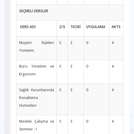
SEÇMELİ DERSLER
DERS ADI
Z/S
TEORİ
UYGULAMA
AKTS
Müşteri İlişkileri
S
3
0
4
Yönetimi
Büro Yönetimi ve
S
3
0
4
Ergonomi
Sağlık Kurumlarında
S
3
0
4
Konaklama
Hizmetleri
Mesleki Çalışma ve
S
3
0
4
Seminer - I