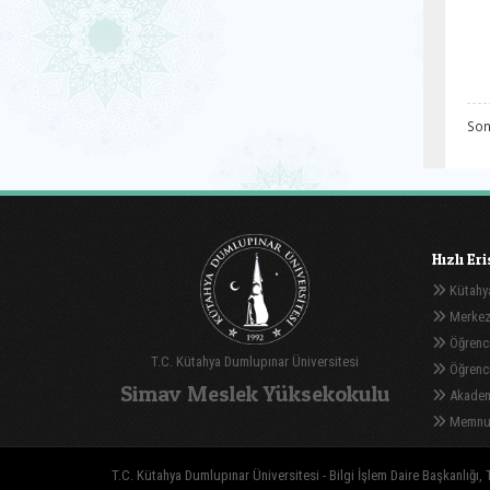
Son
Hızlı Er
Kütahya
Merkez
Öğrenci
T.C. Kütahya Dumlupınar Üniversitesi
Öğrenci 
Simav Meslek Yüksekokulu
Akadem
Memnuni
T.C. Kütahya Dumlupınar Üniversitesi - Bilgi İşlem Daire Başkanlığı, T