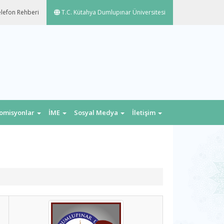
lefon Rehberi
T.C. Kütahya Dumlupınar Üniversitesi
omisyonlar
İME
Sosyal Medya
İletişim