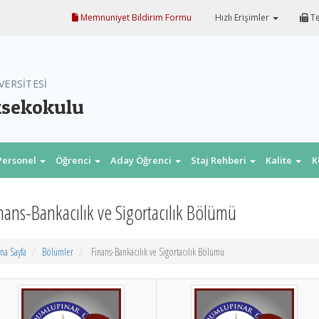
Memnuniyet Bildirim Formu
Hızlı Erişimler
Te
VERSİTESİ
ksekokulu
Personel
Öğrenci
Aday Öğrenci
Staj Rehberi
Kalite
K
nans-Bankacılık ve Sigortacılık Bölümü
na Sayfa
Bölümler
Finans-Bankacılık ve Sigortacılık Bölümü