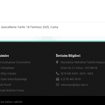
 Güncelleme Tarihi: 18 Temmuz 2025, Cuma
işimler
İletişim Bilgileri
 Dumlupınar Üniversitesi
Muradınlar Mahallesi Fakülte Kamp
 Kütüphane
Evleri No.21 Simav / KÜTAHYA
 Bilgi Sistemi
0274 443 6418 - 6410 - 6424
İşleri Daire Başkanlığı
0 (274) 443 04 81
ik Portal
simavmyo@dpu.edu.tr
yet Bildirim Formu
üm hakları saklıdır.