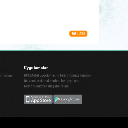
1.238
Uygulamalar
DPUMobil uygulamasını telefonunuza kurarak
üsü Küme
üniversitemiz hakkındaki her şeye cep
telefonunuzdan ulaşabilirsiniz.