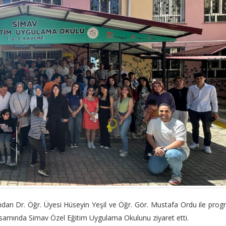
dan Dr. Öğr. Üyesi Hüseyin Yeşil ve Öğr. Gör. Mustafa Ordu ile pro
psamında Simav Özel Eğitim Uygulama Okulunu ziyaret etti.