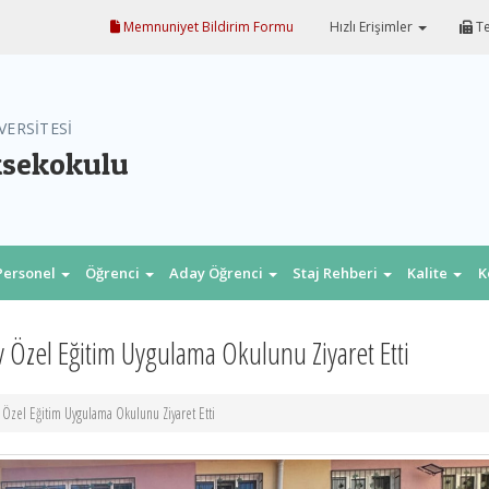
Memnuniyet Bildirim Formu
Hızlı Erişimler
Te
VERSİTESİ
ksekokulu
Personel
Öğrenci
Aday Öğrenci
Staj Rehberi
Kalite
K
 Özel Eğitim Uygulama Okulunu Ziyaret Etti
Özel Eğitim Uygulama Okulunu Ziyaret Etti