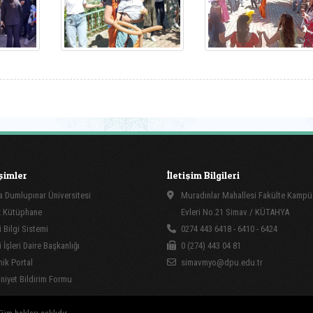
işimler
İletişim Bilgileri
 Dumlupınar Üniversitesi
Muradınlar Mahallesi Fakülte Kamp
 Kütüphane
Evleri No.21 Simav / KÜTAHYA
 Bilgi Sistemi
0274 443 6418 - 6410 - 6424
İşleri Daire Başkanlığı
0 (274) 443 04 81
ik Portal
simavmyo@dpu.edu.tr
yet Bildirim Formu