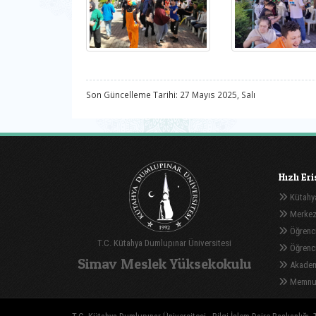
Son Güncelleme Tarihi: 27 Mayıs 2025, Salı
Hızlı Er
Kütahya
Merkez
Öğrenci
T.C. Kütahya Dumlupınar Üniversitesi
Öğrenci 
Simav Meslek Yüksekokulu
Akadem
Memnuni