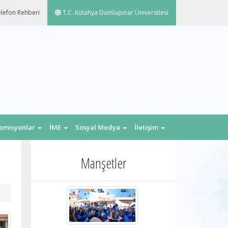
lefon Rehberi
T.C. Kütahya Dumlupınar Üniversitesi
omisyonlar
İME
Sosyal Medya
İletişim
Manşetler