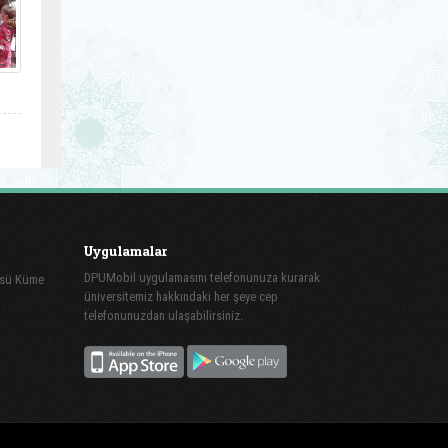
Uygulamalar
DPUMobil uygulamasını telefonunuza kurarak
üsü Küme
üniversitemiz hakkındaki her şeye cep
telefonunuzdan ulaşabilirsiniz.