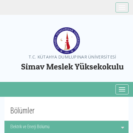
Toggle
T.C. KÜTAHYA DUMLUPINAR ÜNİVERSİTESİ
Simav Meslek Yüksekokulu
Toggl
Bölümler
Elektrik ve Enerji Bölümü