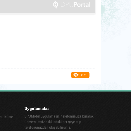
1.621
Uygulamalar
DPUMobil uygulamasını telefonunuza kurarak
üsü Küme
üniversitemiz hakkındaki her şeye cep
telefonunuzdan ulaşabilirsiniz.