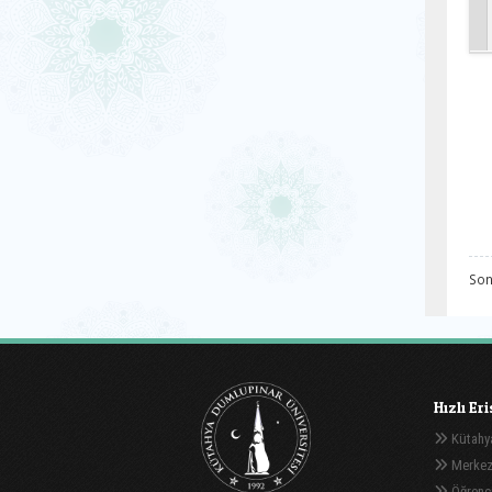
Son
Hızlı Er
Kütahya
Merkez
Öğrenci