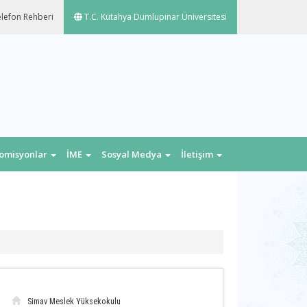
lefon Rehberi
T.C. Kütahya Dumlupınar Üniversitesi
omisyonlar
İME
Sosyal Medya
İletişim
Simav Meslek Yüksekokulu