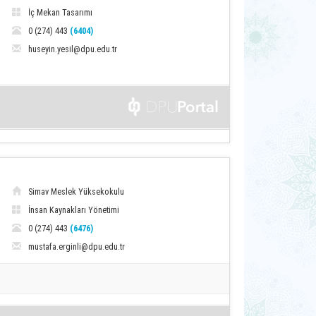
İç Mekan Tasarımı
0 (274) 443
(6404)
huseyin.yesil@dpu.edu.tr
Simav Meslek Yüksekokulu
İnsan Kaynakları Yönetimi
0 (274) 443
(6476)
mustafa.erginli@dpu.edu.tr