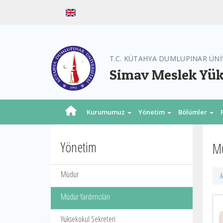
T.C. KÜTAHYA DUMLUPINAR ÜNİ
Simav Meslek Yü
Kurumumuz
Yönetim
Bölümler
Yönetim
Mü
Müdür
A
Müdür Yardımcıları
Yüksekokul Sekreteri