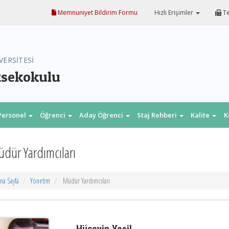
Memnuniyet Bildirim Formu
Hızlı Erişimler
Te
VERSİTESİ
ksekokulu
Personel
Öğrenci
Aday Öğrenci
Staj Rehberi
Kalite
K
dür Yardımcıları
na Sayfa
Yönetim
Müdür Yardımcıları