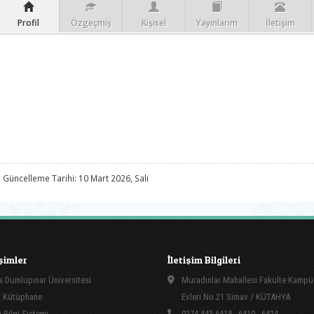
Profil
Özgeçmiş
Kişisel
Yayınlarım
İletişim
 Güncelleme Tarihi: 10 Mart 2026, Salı
işimler
İletişim Bilgileri
 Dumlupınar Üniversitesi
Muradınlar Mahallesi Fakülte Kamp
 Kütüphane
Evleri No.21 Simav / KÜTAHYA
 Bilgi Sistemi
0274 443 6418 - 6410 - 6424