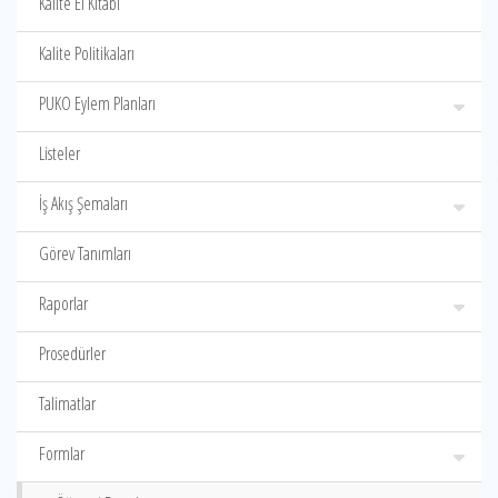
Kalite El Kitabı
Kalite Politikaları
PUKO Eylem Planları
Listeler
İş Akış Şemaları
Görev Tanımları
Raporlar
Prosedürler
Talimatlar
Formlar