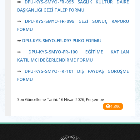
⇒
DPU-KYS-SMYO-FR-095 SAĞLIK KÜLTÜR DAİRE
BAŞKANLIĞI GEZİ TALEP FORMU
⇒
DPU-KYS-SMYO-FR-096 GEZİ SONUÇ RAPORU
FORMU
⇒
DPU-KYS-SMYO-FR-097 PUKO FORM
U
⇒
DPU-KYS-SMYO-FR-100 EĞİTİME KATILAN
KATILIMCI DEĞERLENDİRME FORMU
⇒
DPU-KYS-SMYO-FR-101 DIŞ PAYDAŞ GÖRÜŞME
FORMU
Son Güncelleme Tarihi: 16 Nisan 2026, Perşembe
1.390