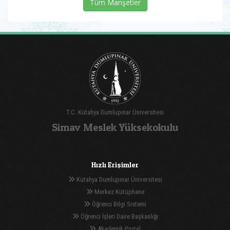
Tüm Manşetler
T.C. Kütahya Dumlupınar Üniversitesi
Simav Meslek Yüksekokulu
Hızlı Erişimler
Kütahya Dumlupınar Üniversitesi
Merkez Kütüphane
Öğrenci Bilgi Sistemi
Öğrenci İşleri Daire Başkanlığı
Akademik Portal