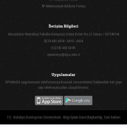
Memnuniyet Bildirim Formu
İletişim Bilgileri
Muradınlar Mahallesi Fakülte Kampüsü Küme Evleri No.21 Simav / KÜTAHYA
0274 443 6418 - 6410 - 6424
0 (274) 443 04 81
simavmyo@dpu.edu.tr
Uygulamalar
DPUMobil uygulamasını telefonunuza kurarak üniversitemiz hakkındaki her şeye
cep telefonunuzdan ulaşabilirsiniz.
T.C. Kütahya Dumlupınar Üniversitesi - Bilgi İşlem Daire Başkanlığı, Tüm hakları