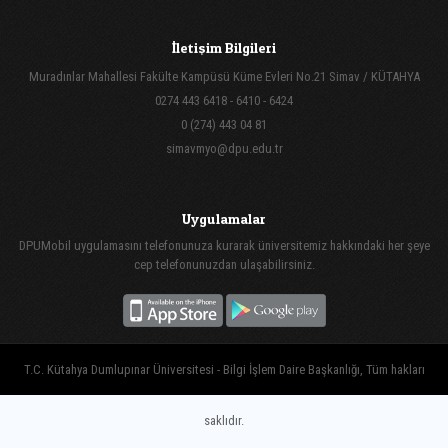
İletişim Bilgileri
Muradınlar Mahallesi Fakülte Kampüsü Küme Evleri No.21 Simav / KÜTAHYA
0274 443 6418 - 6410 - 6424
0 (274) 443 04 81
simavmyo@dpu.edu.tr
Uygulamalar
DPUMobil uygulamasını telefonunuza kurarak üniversitemiz hakkındaki her şeye
cep telefonunuzdan ulaşabilirsiniz.
T.C. Kütahya Dumlupınar Üniversitesi - Bilgi İşlem Daire Başkanlığı, Tüm hakları
saklıdır.