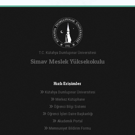
T.C. Kütahya Dumlupınar Üniversitesi
Simav Meslek Yüksekokulu
Hızlı Erişimler
Kütahya Dumlupınar Üniversitesi
Merkez Kütüphane
Öğrenci Bilgi Sistemi
Öğrenci İşleri Daire Başkanlığı
Akademik Portal
Memnuniyet Bildirim Formu