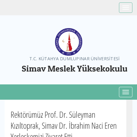
Toggle
T.C. KÜTAHYA DUMLUPINAR ÜNİVERSİTESİ
Simav Meslek Yüksekokulu
Toggl
Rektörümüz Prof. Dr. Süleyman
Kızıltoprak, Simav Dr. İbrahim Naci Eren
Yerleşkemizi Ziyaret Etti