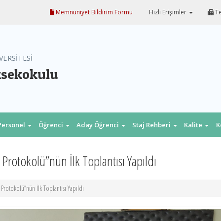
Memnuniyet Bildirim Formu
Hızlı Erişimler
Te
VERSİTESİ
ksekokulu
Personel
Öğrenci
Aday Öğrenci
Staj Rehberi
Kalite
K
i Protokolü”nün İlk Toplantısı Yapıldı
i Protokolü”nün İlk Toplantısı Yapıldı