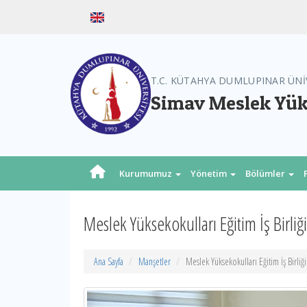
T.C. KÜTAHYA DUMLUPINAR ÜNİ
Simav Meslek Yü
Kurumumuz
Yönetim
Bölümler
Meslek Yüksekokulları Eğitim İş Birliğ
Ana Sayfa
Manşetler
Meslek Yüksekokulları Eğitim İş Birliğ