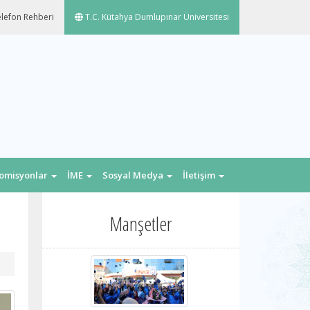
lefon Rehberi
T.C. Kütahya Dumlupınar Üniversitesi
omisyonlar
İME
Sosyal Medya
İletişim
Manşetler