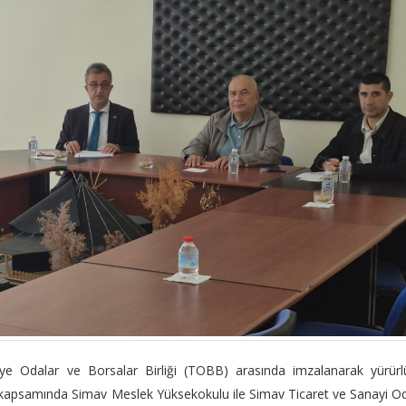
iye Odalar ve Borsalar Birliği (TOBB) arasında imzalanarak yürür
ü" kapsamında Simav Meslek Yüksekokulu ile Simav Ticaret ve Sanayi O