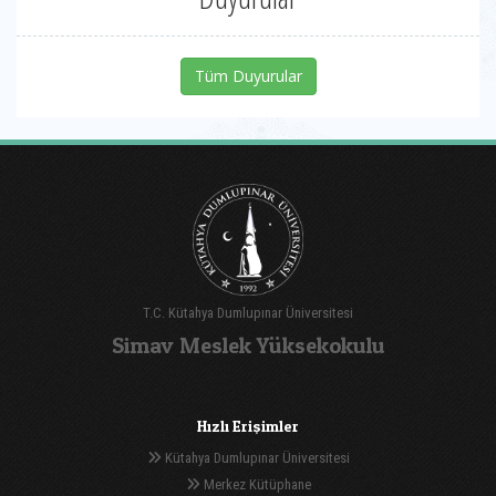
Tüm Duyurular
T.C. Kütahya Dumlupınar Üniversitesi
Simav Meslek Yüksekokulu
Hızlı Erişimler
Kütahya Dumlupınar Üniversitesi
Merkez Kütüphane